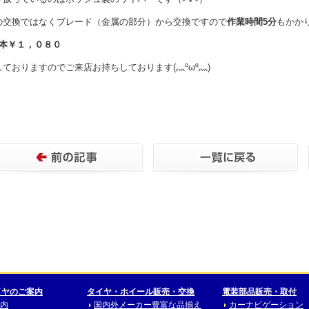
の交換ではなくブレード（金属の部分）から交換ですので
作業時間5分
もかか
1本￥１，０８０
ておりますのでご来店お持ちしております(灬ºωº灬)
イヤのご案内
タイヤ・ホイール販売・交換
電装部品販売・取付
内
国内外メーカー豊富な品揃え
カーナビゲーション