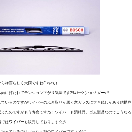
雨らしく大雨ですね(˚ ˃̣̣̥ω˂̣̣̥ )
雨に打たれてテンション下がり気味ですｱﾘｴﾈ━Σ(｡･д･ﾉ;)ﾉ━ｯ!!
しているのですがワイパーのふき取りが悪く窓ガラスにフキ残しがあり結構見
店では
ワイパー
も販売しております☆彡
り扱っているのはボッシュ製のワイパーです（>∀<）