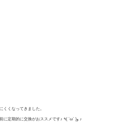
にくくなってきました。
一年前に変えたのですがもう寿命ですね！ワイパーも消耗品、ゴム製品なのでこうなる前に定期的に交換がおススメです♪ ٩( ´ω` )و ♪