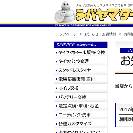
タイヤ交換からカスタマイズまでお車に関
トップページ
>
お知らせ・お得情報
>
お得
当店から
2017
梅雨