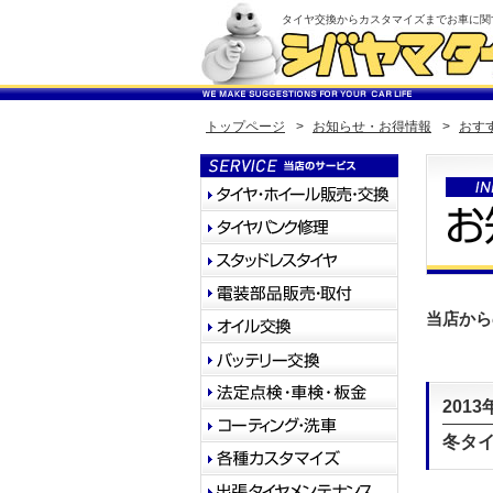
タイヤ交換からカスタマイズまでお車に関
トップページ
>
お知らせ・お得情報
>
おす
当店から
2013
冬タ