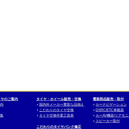
イヤのご案内
タイヤ・ホイール販売・交換
電装部品販売・取付
内
国内外メーカー豊富な品揃え
カーナビゲーション
こだわりのタイヤ交換
DSRC/ETC車載器
集
タイヤ交換作業工賃表
カーAV機器/リアモ
スピーカー取付
こだわりのタイヤパンク修正