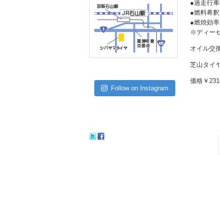
●過走行
●燃料希
●燃焼効
※ディー
オイル交
芝山タイヤ
価格￥231
Follow on Instagram