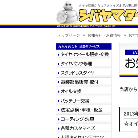
タイヤ交換からカスタマイズまでお車に関
トップページ
>
お知らせ・お得情報
>
おす
当店から
2013
☆オイ