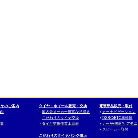
イヤのご案内
タイヤ・ホイール販売・交換
電装部品販売・取付
内
国内外メーカー豊富な品揃え
カーナビゲーション
こだわりのタイヤ交換
DSRC/ETC車載器
集
タイヤ交換作業工賃表
カーAV機器/リアモ
スピーカー取付
こだわりのタイヤパンク修正