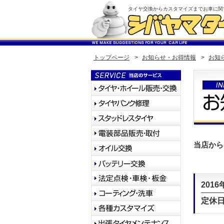
タイヤ交換からカスタマイズまでお車に関
トップページ
>
お知らせ・お得情報
>
お知
当店から
2016
定休