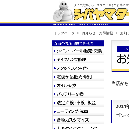
タイヤ交換からカスタマイズまでお車に関
トップページ
>
お知らせ・お得情報
>
お知
当店から
2014
ゴン