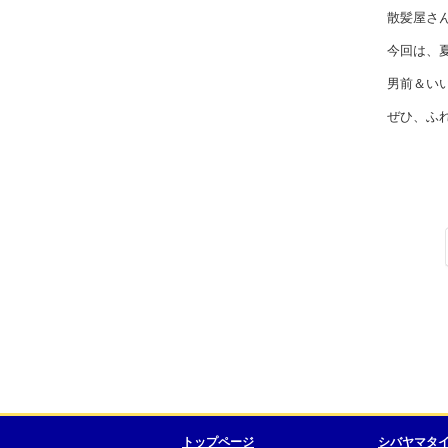
散髪屋さ
今回は、
男前＆い
ぜひ、ふ
トップページ
シバヤマタ