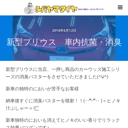
2016年6月12日
新型プリウス 車内抗菌・消臭
新型プリウスに当店、一押し商品のカーウッズ施工シリ
ーズの消臭バスターをさせていただきました(^౪^)
新車の独特のにおいが苦手なお客様
納車後すぐに消臭バスターを噴射！！(‥ºั⌔ºั‥ )＜ヒノキ
汁ぶしゃー＝=͟͟͞͞
新車独特のにおいも消えてヒノキのいい香りでリラック
ス効果バツグンです♪