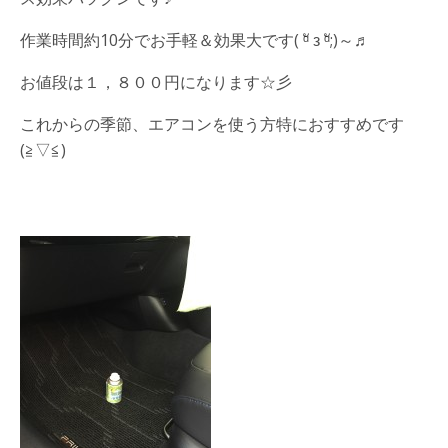
作業時間約10分でお手軽＆効果大です( ᵅั ᴈ ᵅั;)～♬
お値段は１，８００円になります☆彡
これからの季節、エアコンを使う方特におすすめです
(≧▽≦)