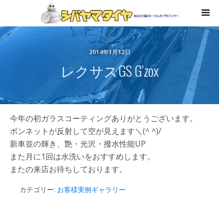
2014年1月12日
レクサスGS G’zox
今年の初ガラスコーティングありがとうございます。
ボンネットが反射して空が見えます＼(^ ^)/
新車並の輝き、艶・光沢・撥水性能UP
また月に1回は水洗いをおすすめします。
またの来店お待ちしております。
カテゴリー:
お客様実例ギャラリー