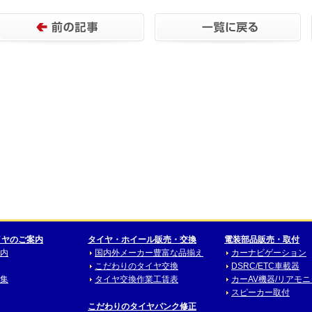
イヤのご案内
タイヤ・ホイール販売・交換
電装部品販売・取付
内
国内外メーカー豊富な品揃え
カーナビゲーション
こだわりのタイヤ交換
DSRC/ETC車載器
集
タイヤ交換作業工賃表
カーAV機器/リアモ
スピーカー取付
こだわりのタイヤパンク修正