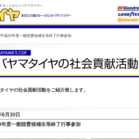
することならシバヤマタイヤへ
 平成20年度一般陸曹候補生等終了行事参加
タイヤの社会貢献活動をご紹介致します。
年6月30日
0年度一般陸曹候補生等終了行事参加