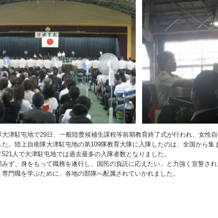
隊大津駐屯地で29日、一般陸曹候補生課程等前期教育終了式が行われ、女性自
た。陸上自衛隊大津駐屯地の第109隊教育大隊に入隊したのは、全国から集ま
て521人で大津駐屯地では過去最多の入隊者数となりました。
顧みず、身をもって職務を遂行し、国民の負託に応えたい」と力強く宣誓され
、専門職を学ぶために、各地の部隊へ配属されていかれました。