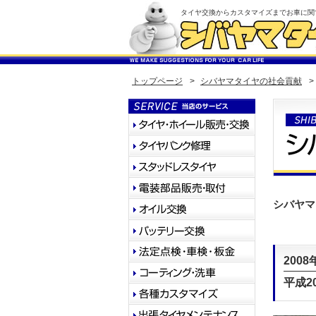
タイヤ交換からカスタマイズまでお車に関
トップページ
>
シバヤマタイヤの社会貢献
>
シバヤマ
2008
平成2