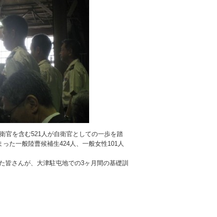
衛官を含む521人が自衛官としての一歩を踏
った一般陸曹候補生424人、一般女性101人
た皆さんが、大津駐屯地での3ヶ月間の基礎訓